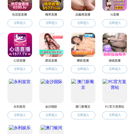
本学科围绕智能纺织加工，生态染整加工，新型纤维材料，产
业用纺织品，先进纺织复合材料，智能可穿戴等科研领域，开展学
科前沿与关键技术研究。
近
5年，学院科研经费累计超过3.5亿元；获得省部级以上项目
150余项，其中主持千万级国家重点研发计划2项，千万级横向项目3
项； 承担国家级项目50余项，省部级80余项，企业委托项目1000余
项。近5年发表SCI收录论文1200余篇，其中1区论文2532篇，IF大于
10的论文123篇。近5年获省部级和行业协会奖共计76项。近5年申请
国家发明专利余1000项，授权发明专利837项，申请国际专利83项，
授权国际专利33项。